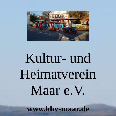
Herzlich Willkommen
Der Verein
Kultur- und
SANDHASEN-EXPRESS
Heimatverein
Kunst- und Kultur in Maar
Maar e.V.
IMPRESSUM
www.khv-maar.de